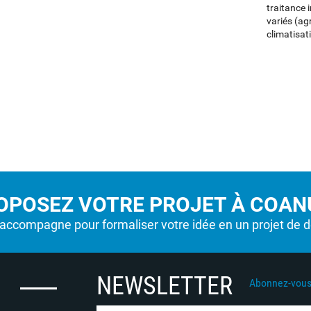
traitance i
variés (ag
climatisati
OPOSEZ VOTRE PROJET À COANU
ccompagne pour formaliser votre idée en un projet de 
NEWSLETTER
Abonnez-vous 