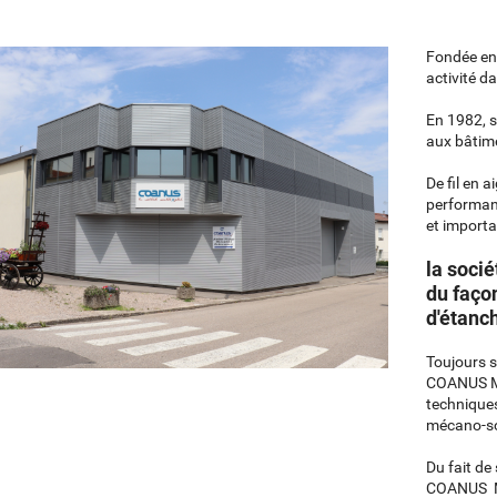
Fondée en
activité d
En 1982, s
aux bâtimen
De fil en 
performant
et importa
la socié
du façon
d'étanc
Toujours s
COANUS ME
techniques
mécano-s
Du fait de
COANUS ME