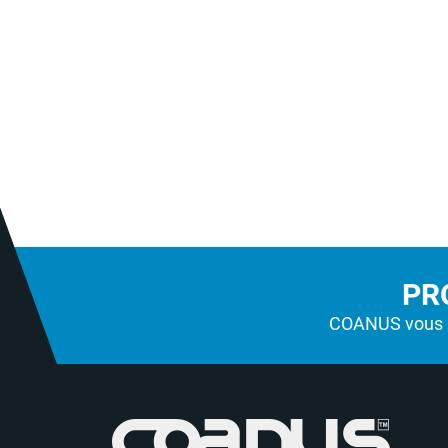
PR
COANUS vous a