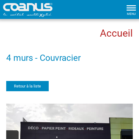
Tog
nav
MENU
Accueil
4 murs - Couvracier
Retour à la liste