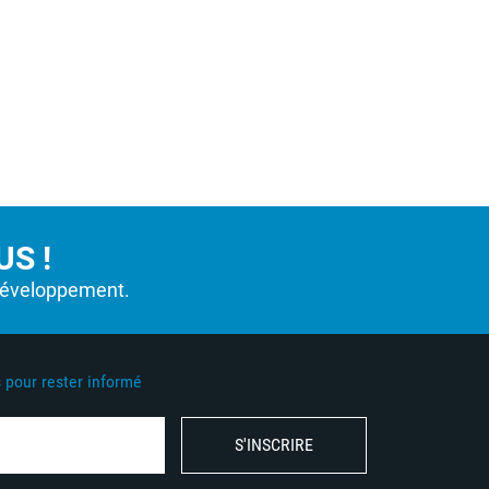
S !
développement.
pour rester informé