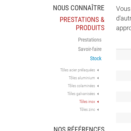
NOUS CONNAÎTRE
Vous 
d'aut
PRESTATIONS &
PRODUITS
appro
Prestations
Savoir-faire
Stock
Tôles acier prélaquées
Tôles aluminium
Tôles colaminées
Tôles galvanisées
Tôles inox
Tôles zinc
NOS RÉFÉRENCES