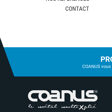
CONTACT
PR
COANUS vous a